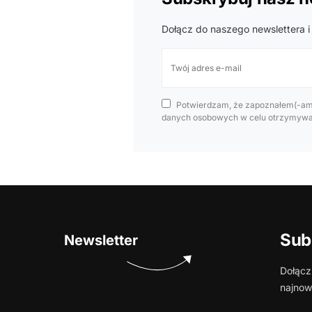
Dołącz do naszego newslettera i
Potwierdzam, że zapoznałem(-am)
danych osobowych w celu otrzymywan
Sub
Newsletter
Dołącz
najnow