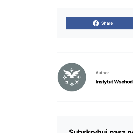
Share
Author
Instytut Wschodn
Subskrybuj nasz n