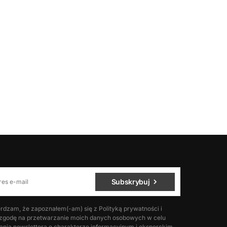
Subskrybuj
rdzam, że zapoznałem(-am) się z Polityką prywatności i
godę na przetwarzanie moich danych osobowych w celu
nia newslettera o charakterze informacyjnym i eksperckim.