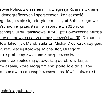
ztwie Polski, związanej m.in. z agresją Rosji na Ukrainę,
 demograficznych i społecznych, konieczność
o kraju staje się priorytetem. Instytut Sobieskiego we
Wschodniej przedstawił w raporcie z 2025 roku
hnej Służby Państwowej (PSP), pt:
Powszechna Służba
erw osobowych na rzecz bezpieczeństwa RP
. Dokument
tów takich jak Marek Budzisz, Michał Dworczyk czy gen.
k. rez. Maciej Korowaj, Michal Kot, Grzegorz
lizuje problemy związane z bezpieczeństwem
i oraz społeczną gotowością do obrony kraju.
związania, które mogą zmienić podejście do służby
i dostosowaną do współczesnych realiów” – pisze red.
z
całością publikacji
.