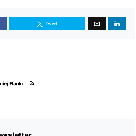
Tweet
iej Flanki
ewsletter