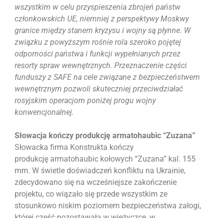
wszystkim w celu przyspieszenia zbrojeń państw
członkowskich UE, niemniej z perspektywy Moskwy
granice między stanem kryzysu i wojny są płynne. W
związku z powyższym rośnie rola szeroko pojętej
odporności państwa i funkcji wypełnianych przez
resorty spraw wewnętrznych. Przeznaczenie części
funduszy z SAFE na cele związane z bezpieczeństwem
wewnętrznym pozwoli skuteczniej przeciwdziałać
rosyjskim operacjom poniżej progu wojny
konwencjonalnej.
Słowacja kończy produkcję armatohaubic “Zuzana”
Słowacka firma Konstrukta kończy
produkcję armatohaubic kołowych “Zuzana” kal. 155
mm. W świetle doświadczeń konfliktu na Ukrainie,
zdecydowano się na wcześniejsze zakończenie
projektu, co wiązało się przede wszystkim ze
stosunkowo niskim poziomem bezpieczeństwa załogi,
której część pozostawała w wieżyczce, w