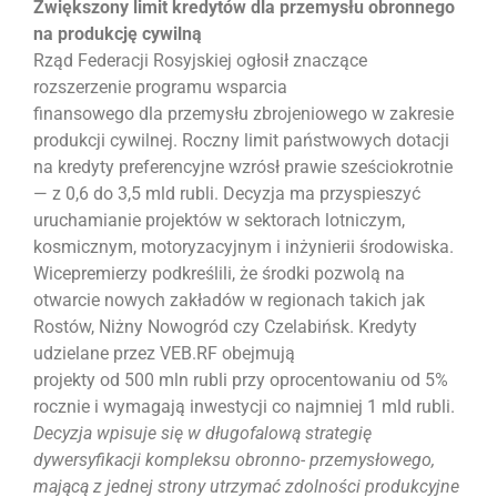
Zwiększony limit kredytów dla przemysłu obronnego
na produkcję cywilną
Rząd Federacji Rosyjskiej ogłosił znaczące
rozszerzenie programu wsparcia
finansowego dla przemysłu zbrojeniowego w zakresie
produkcji cywilnej. Roczny limit państwowych dotacji
na kredyty preferencyjne wzrósł prawie sześciokrotnie
— z 0,6 do 3,5 mld rubli. Decyzja ma przyspieszyć
uruchamianie projektów w sektorach lotniczym,
kosmicznym, motoryzacyjnym i inżynierii środowiska.
Wicepremierzy podkreślili, że środki pozwolą na
otwarcie nowych zakładów w regionach takich jak
Rostów, Niżny Nowogród czy Czelabińsk. Kredyty
udzielane przez VEB.RF obejmują
projekty od 500 mln rubli przy oprocentowaniu od 5%
rocznie i wymagają inwestycji co najmniej 1 mld rubli.
Decyzja wpisuje się w długofalową strategię
dywersyfikacji kompleksu obronno- przemysłowego,
mającą z jednej strony utrzymać zdolności produkcyjne