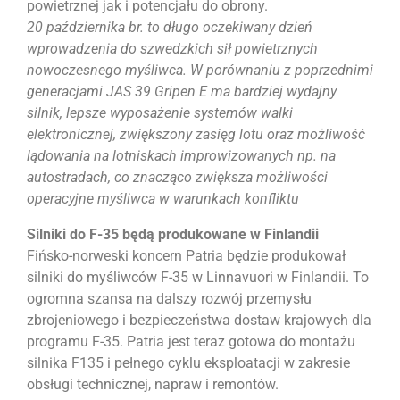
powietrznej jak i potencjału do obrony.
20 października br. to długo oczekiwany dzień
wprowadzenia do szwedzkich sił powietrznych
nowoczesnego myśliwca. W porównaniu z poprzednimi
generacjami JAS 39 Gripen E ma bardziej wydajny
silnik, lepsze wyposażenie systemów walki
elektronicznej, zwiększony zasięg lotu oraz możliwość
lądowania na lotniskach improwizowanych np. na
autostradach, co znacząco zwiększa możliwości
operacyjne myśliwca w warunkach konfliktu
Silniki do F-35 będą produkowane w Finlandii
Fińsko-norweski koncern Patria będzie produkował
silniki do myśliwców F-35 w Linnavuori w Finlandii. To
ogromna szansa na dalszy rozwój przemysłu
zbrojeniowego i bezpieczeństwa dostaw krajowych dla
programu F-35. Patria jest teraz gotowa do montażu
silnika F135 i pełnego cyklu eksploatacji w zakresie
obsługi technicznej, napraw i remontów.