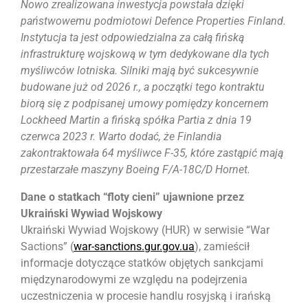
Nowo zrealizowana inwestycja powstała dzięki
państwowemu podmiotowi Defence Properties Finland.
Instytucja ta jest odpowiedzialna za całą fińską
infrastrukturę wojskową w tym dedykowane dla tych
myśliwców lotniska. Silniki mają być sukcesywnie
budowane już od 2026 r., a początki tego kontraktu
biorą się z podpisanej umowy pomiędzy koncernem
Lockheed Martin a fińską spółka Partia z dnia 19
czerwca 2023 r. Warto dodać, że Finlandia
zakontraktowała 64 myśliwce F-35, które zastąpić mają
przestarzałe maszyny Boeing F/A-18C/D Hornet.
Dane o statkach “floty cieni” ujawnione przez
Ukraiński Wywiad Wojskowy
Ukraiński Wywiad Wojskowy (HUR) w serwisie “War
Sactions” (
war-sanctions.gur.gov.ua
), zamieścił
informacje dotyczące statków objętych sankcjami
międzynarodowymi ze względu na podejrzenia
uczestniczenia w procesie handlu rosyjską i irańską