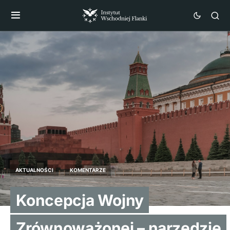
AKTUALNOŚCI
KOMENTARZE
Koncepcja Wojny
Zrównoważonej – narzędzie