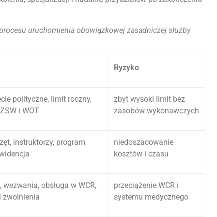
s procesu uruchomienia obowiązkowej zasadniczej służby
Ryzyko
cie polityczne, limit roczny,
zbyt wysoki limit bez
 DZSW i WOT
zasobów wykonawczych
zęt, instruktorzy, program
niedoszacowanie
ewidencja
kosztów i czasu
a, wezwania, obsługa w WCR,
przeciążenie WCR i
i zwolnienia
systemu medycznego