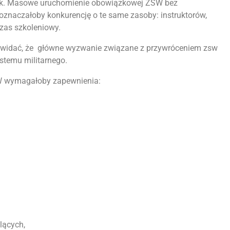
ek. Masowe uruchomienie obowiązkowej ZSW bez
oznaczałoby konkurencję o te same zasoby: instruktorów,
 czas szkoleniowy.
w widać, że główne wyzwanie związane z przywróceniem zsw
stemu militarnego.
W wymagałoby zapewnienia:
lących,