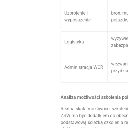
Uzbrojenie i
broń, mu
wyposażenie
pojazdy
wyżywien
Logistyka
zabezpi
wezwania
Administracja WCR
przydzia
Analiza możliwości szkolenia p
Realna skala możliwości szkolen
ZSW ma być dodatkiem do obecn
podstawową ścieżką szkolenia re