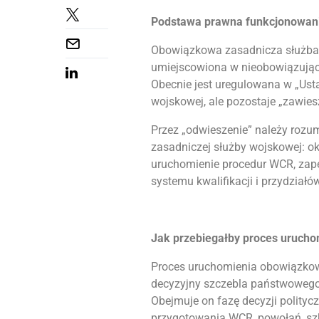
Podstawa prawna funkcjonowani
Obowiązkowa zasadnicza służba 
umiejscowiona w nieobowiązując
Obecnie jest uregulowana w „Usta
wojskowej, ale pozostaje „zawie
Przez „odwieszenie” należy rozu
zasadniczej służby wojskowej: okr
uruchomienie procedur WCR, zape
systemu kwalifikacji i przydział
Jak przebiegałby proces uruch
Proces uruchomienia obowiązkow
decyzyjny szczebla państwowego,
Obejmuje on fazę decyzji politycz
przygotowania WCR, powołań, szko