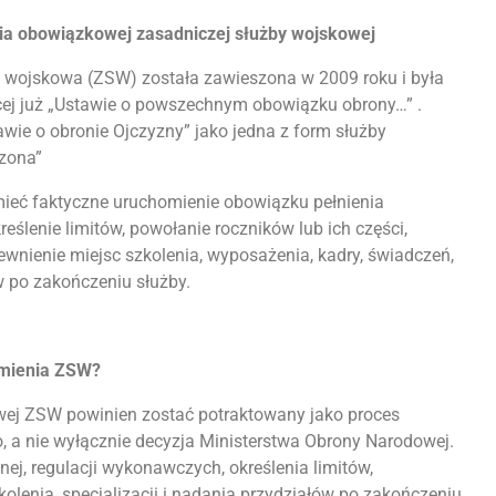
a obowiązkowej zasadniczej służby wojskowej
wojskowa (ZSW) została zawieszona w 2009 roku i była
ej już „Ustawie o powszechnym obowiązku obrony…” .
wie o obronie Ojczyzny” jako jedna z form służby
szona”
mieć faktyczne uruchomienie obowiązku pełnienia
eślenie limitów, powołanie roczników lub ich części,
wnienie miejsc szkolenia, wyposażenia, kadry, świadczeń,
ów po zakończeniu służby.
omienia ZSW?
ej ZSW powinien zostać potraktowany jako proces
 a nie wyłącznie decyzja Ministerstwa Obrony Narodowej.
nej, regulacji wykonawczych, określenia limitów,
lenia, specjalizacji i nadania przydziałów po zakończeniu