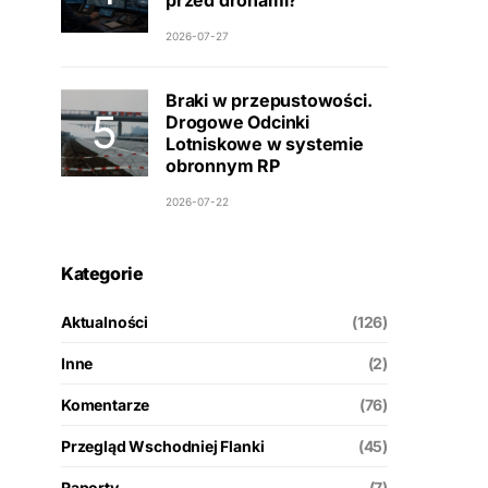
przed dronami?
2026-07-27
Braki w przepustowości.
Drogowe Odcinki
Lotniskowe w systemie
obronnym RP
2026-07-22
Kategorie
Aktualności
(126)
Inne
(2)
Komentarze
(76)
Przegląd Wschodniej Flanki
(45)
Raporty
(7)