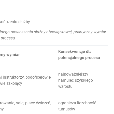
kończeniu służby.
alnego odwieszenia służby obowiązkowej, praktyczny wymiar
 procesu
Konsekwencje dla
zny wymiar
potencjalnego procesu
najpoważniejszy
i instruktorzy, podoficerowie
hamulec szybkiego
owie szkolący
wzrostu
owanie, sale, place ćwiczeń,
ogranicza liczebność
ny
turnusów