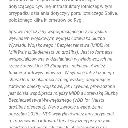
dotyczącego cywilnej infrastruktury lotniczej; w tym
przypadku działania dotyczyły portu lotniczego Spilve,
położonego kilka kilometrów od Rygi.
Sprawę mężczyzny współpracującego z rosyjskim
wywiadem wojskowym wykryła Łotewska Służba
Wywiadu Wojskowego i Bezpieczeństwa (MIDD, łot.
Militārais izlūkdienests un drošība). Jest to formacja
wyspecjalizowana w działaniach wywiadowczych na
rzecz Łotewskich Sił Zbrojnych, pełniąca również
funkcje kontrwywiadowcze. W sytuacji tak złożonego
charakteru działalności szpiegowskiej, obejmującej
zarówno obiekty wojskowe, jak i cywilne, prowadzona
jest ścisła współpraca między MIDD a Łotewską Służbą
Bezpieczeństwa Wewnętrznego (VDD, łot. Valsts
drošības dienests).
Warto zwrócić uwagę, że na
początku 2025 r. VDD wykryła również inny przypadek
rozpoznawania infrastruktury krytycznej przy użyciu
urządzeń technicznych, takich jak fotopułapki czy