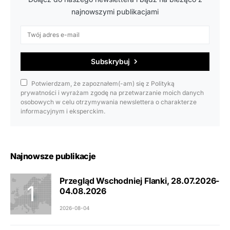
najnowszymi publikacjami
Subskrybuj
Potwierdzam, że zapoznałem(-am) się z Polityką
prywatności i wyrażam zgodę na przetwarzanie moich danych
osobowych w celu otrzymywania newslettera o charakterze
informacyjnym i eksperckim.
Najnowsze publikacje
Przegląd Wschodniej Flanki, 28.07.2026-
04.08.2026
2026-08-04