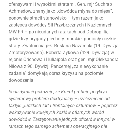
ofensywami i wysokimi stratami. Gen. mjr Suchrab
Achmedow, znany jako „dowódca młyna do mięsa”,
ponownie stracił stanowisko – tym razem jako
zastępca dowódcy Sił Przybrzeżnych i Naziemnych
MW FR – po nieudanych atakach pod Dobropillią,
gdzie trzy brygady piechoty morskiej poniosły ciężkie
straty. Zwolnienia płk. Ruslana Nazarenki (19. Dywizja
Zmotoryzowana), Roberta Zykowa (429. Dywizja) w
rejonie Orichowa i Huliaipola oraz gen. mjr Ołeksandra
Niłowa z 90. Dywizji Pancernej „za niewykonanie
zadania” domykają obraz kryzysu na poziomie
dowodzenia.
Seria dymisji pokazuje, że Kreml próbuje przykryć
systemowy problem doktrynalny – uzależnienie od
taktyki „ludzkich fal” i frontalnych szturmów – poprzez
wskazywanie kolejnych kozłów ofiarnych wśród
dowódców. Zastępowanie jednych oficerów innymi w
ramach tego samego schematu operacyjnego nie