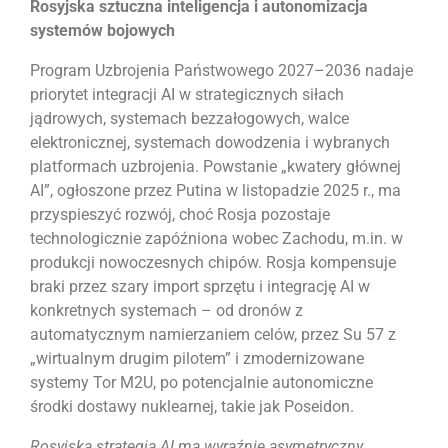
Rosyjska sztuczna inteligencja i autonomizacja
systemów bojowych
Program Uzbrojenia Państwowego 2027–2036 nadaje
priorytet integracji AI w strategicznych siłach
jądrowych, systemach bezzałogowych, walce
elektronicznej, systemach dowodzenia i wybranych
platformach uzbrojenia. Powstanie „kwatery głównej
AI”, ogłoszone przez Putina w listopadzie 2025 r., ma
przyspieszyć rozwój, choć Rosja pozostaje
technologicznie zapóźniona wobec Zachodu, m.in. w
produkcji nowoczesnych chipów. Rosja kompensuje
braki przez szary import sprzętu i integrację AI w
konkretnych systemach – od dronów z
automatycznym namierzaniem celów, przez Su 57 z
„wirtualnym drugim pilotem” i zmodernizowane
systemy Tor M2U, po potencjalnie autonomiczne
środki dostawy nuklearnej, takie jak Poseidon.
Rosyjska strategia AI ma wyraźnie asymetryczny