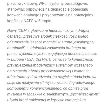
przeciwrakietową, WRE i systemy bezzałogowe,
stanowiąc odpowiedź na degradację potencjału
konwencjonalnego i przygotowanie na potencjalny
konflikt z NATO w Europie.
Nowy ICBM z głowicami hipersonicznymi drugiej
generacji przesuwa środek ciężkości rosyjskiego
odstraszania jeszcze mocniej w stronę „eskalacyjnej
dominacji” – zdolności zadawania trudnego do
przechwycenia, szybko reagującego uderzenia na cele
w Europie i USA. Dla NATO oznacza to konieczność
przyspieszenia modernizacji systemów wczesnego
ostrzegania, obrony przeciwrakietowej i twardości
infrastruktury dowodzenia, bo rosyjska triada jądrowa
staje się relatywnie silniejsza wobec degradowanego
komponentu konwencjonalnego, co obniża próg
myślenia w Moskwie o selektywnym, „sygnalizacyjnym”
użyciu broni nuklearnej w kryzysie europejskim.