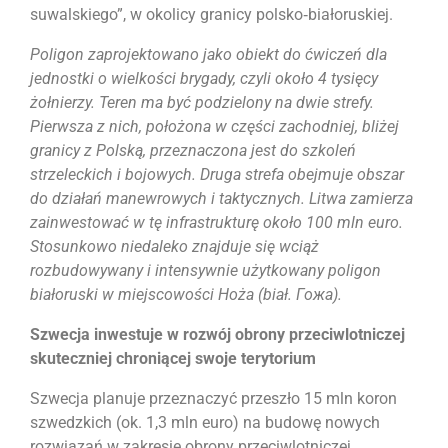
suwalskiego”, w okolicy granicy polsko‑białoruskiej.
Poligon zaprojektowano jako obiekt do ćwiczeń dla
jednostki o wielkości brygady, czyli około 4 tysięcy
żołnierzy. Teren ma być podzielony na dwie strefy.
Pierwsza z nich, położona w części zachodniej, bliżej
granicy z Polską, przeznaczona jest do szkoleń
strzeleckich i bojowych. Druga strefa obejmuje obszar
do działań manewrowych i taktycznych.
Litwa zamierza
zainwestować w tę infrastrukturę około 100 mln euro.
Stosunkowo niedaleko znajduje się wciąż
rozbudowywany i intensywnie użytkowany poligon
białoruski w miejscowości Hoża (biał. Гожа).
Szwecja inwestuje w rozwój obrony przeciwlotniczej
skuteczniej chroniącej swoje terytorium
Szwecja planuje przeznaczyć przeszło 15 mln koron
szwedzkich (ok. 1,3 mln euro) na budowę nowych
rozwiązań w zakresie obrony przeciwlotniczej.