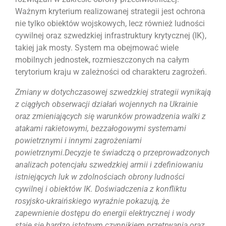
Ważnym kryterium realizowanej strategii jest ochrona
nie tylko obiektów wojskowych, lecz również ludności
cywilnej oraz szwedzkiej infrastruktury krytycznej (IK),
takiej jak mosty. System ma obejmować wiele
mobilnych jednostek, rozmieszczonych na całym
terytorium kraju w zależności od charakteru zagrożeń.
Zmiany w dotychczasowej szwedzkiej strategii wynikają
z ciągłych obserwacji działań wojennych na Ukrainie
oraz zmieniających się warunków prowadzenia walki z
atakami rakietowymi, bezzałogowymi systemami
powietrznymi i innymi zagrożeniami
powietrznymi.Decyzje te świadczą o przeprowadzonych
analizach potencjału szwedzkiej armii i zdefiniowaniu
istniejących luk w zdolnościach obrony ludności
cywilnej i obiektów IK. Doświadczenia z konfliktu
rosyjsko-ukraińskiego wyraźnie pokazują, że
zapewnienie dostępu do energii elektrycznej i wody
staje się bardzo istotnym czynnikiem przetrwania oraz