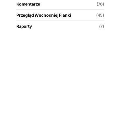
Komentarze
(76)
Przegląd Wschodniej Flanki
(45)
Raporty
(7)