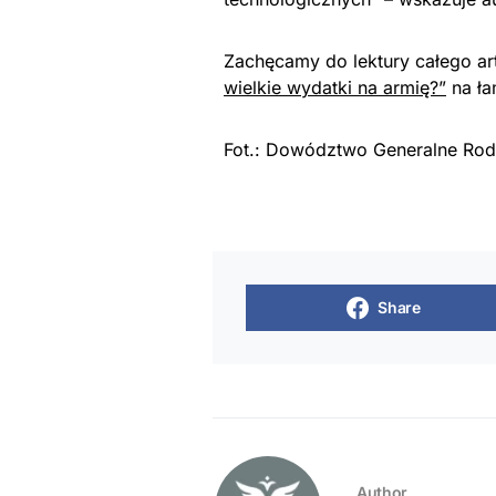
Zachęcamy do lektury całego ar
wielkie wydatki na armię?”
na ła
Fot.: Dowództwo Generalne Rodz
Share
Author