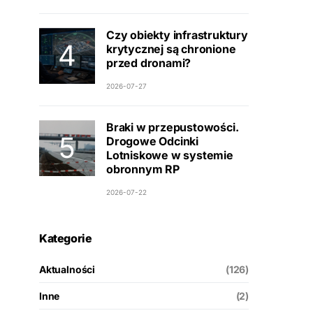
Czy obiekty infrastruktury
krytycznej są chronione
przed dronami?
2026-07-27
Braki w przepustowości.
Drogowe Odcinki
Lotniskowe w systemie
obronnym RP
2026-07-22
Kategorie
Aktualności
(126)
Inne
(2)