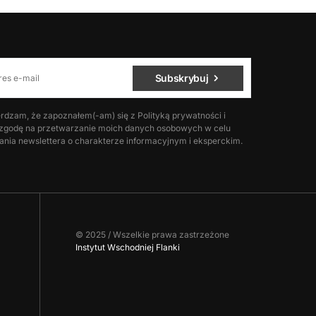
Subskrybuj
rdzam, że zapoznałem(-am) się z Polityką prywatności i
godę na przetwarzanie moich danych osobowych w celu
nia newslettera o charakterze informacyjnym i eksperckim.
© 2025 / Wszelkie prawa zastrzeżone
Instytut Wschodniej Flanki