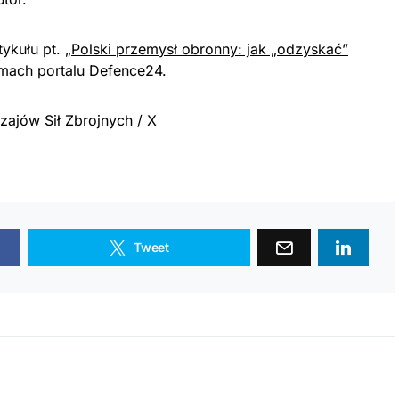
tykułu pt.
„Polski przemysł obronny: jak „odzyskać”
mach portalu Defence24.
ajów Sił Zbrojnych / X
Tweet