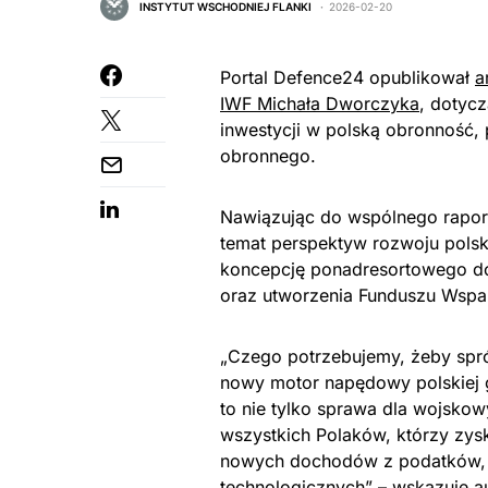
INSTYTUT WSCHODNIEJ FLANKI
2026-02-20
Portal Defence24 opublikował
a
IWF Michała Dworczyka
, dotyc
inwestycji w polską obronność,
obronnego.
Nawiązując do wspólnego raportu
temat perspektyw rozwoju polsk
koncepcję ponadresortowego do
oraz utworzenia Funduszu Wspa
„Czego potrzebujemy, żeby spró
nowy motor napędowy polskiej 
to nie tylko sprawa dla wojsko
wszystkich Polaków, którzy zysk
nowych dochodów z podatków, 
technologicznych” – wskazuje au