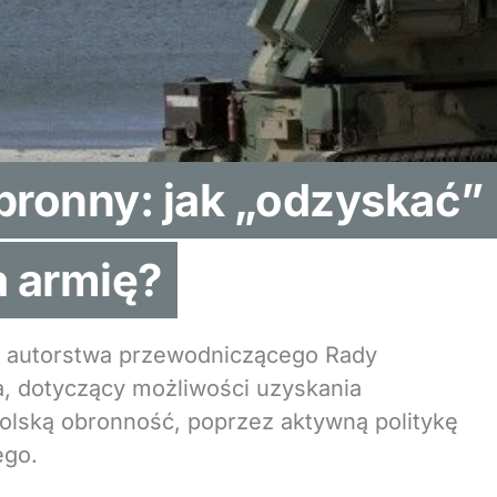
bronny: jak „odzyskać”
a armię?
uł autorstwa przewodniczącego Rady
, dotyczący możliwości uzyskania
olską obronność, poprzez aktywną politykę
ego.