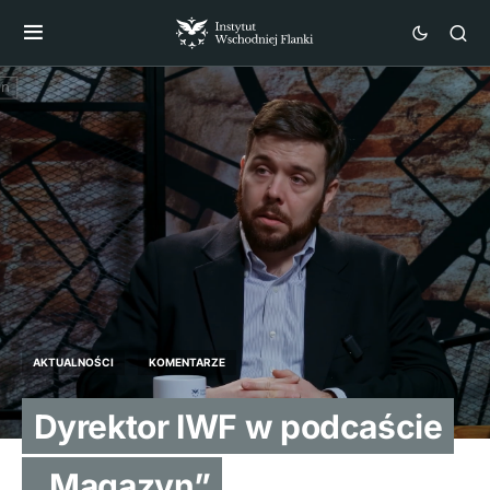
AKTUALNOŚCI
KOMENTARZE
Dyrektor IWF w podcaście
„Magazyn”