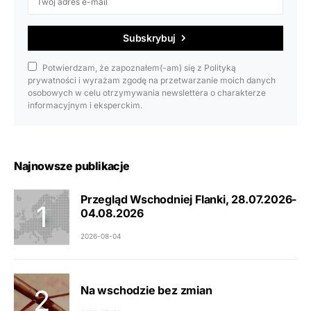
Subskrybuj
Potwierdzam, że zapoznałem(-am) się z Polityką
prywatności i wyrażam zgodę na przetwarzanie moich danych
osobowych w celu otrzymywania newslettera o charakterze
informacyjnym i eksperckim.
Najnowsze publikacje
Przegląd Wschodniej Flanki, 28.07.2026-
04.08.2026
2026-08-04
Na wschodzie bez zmian